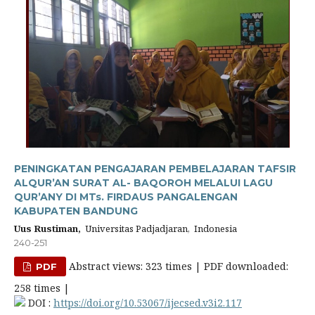
PENINGKATAN PENGAJARAN PEMBELAJARAN TAFSIR
ALQUR’AN SURAT AL- BAQOROH MELALUI LAGU
QUR’ANY DI MTs. FIRDAUS PANGALENGAN
KABUPATEN BANDUNG
Uus Rustiman,
Universitas Padjadjaran, Indonesia
240-251
Abstract views: 323 times | PDF downloaded:
PDF
258 times |
DOI :
https://doi.org/10.53067/ijecsed.v3i2.117