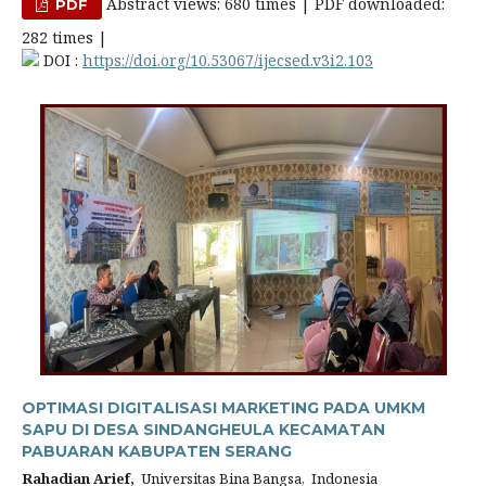
Abstract views: 680 times | PDF downloaded:
PDF
282 times |
DOI :
https://doi.org/10.53067/ijecsed.v3i2.103
OPTIMASI DIGITALISASI MARKETING PADA UMKM
SAPU DI DESA SINDANGHEULA KECAMATAN
PABUARAN KABUPATEN SERANG
Rahadian Arief,
Universitas Bina Bangsa, Indonesia