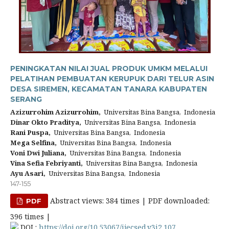
PENINGKATAN NILAI JUAL PRODUK UMKM MELALUI
PELATIHAN PEMBUATAN KERUPUK DARI TELUR ASIN
DESA SIREMEN, KECAMATAN TANARA KABUPATEN
SERANG
Azizurrohim Azizurrohim,
Universitas Bina Bangsa, Indonesia
Dinar Okto Praditya,
Universitas Bina Bangsa, Indonesia
Rani Puspa,
Universitas Bina Bangsa, Indonesia
Mega Selfina,
Universitas Bina Bangsa, Indonesia
Voni Dwi Juliana,
Universitas Bina Bangsa, Indonesia
Vina Sefia Febriyanti,
Universitas Bina Bangsa, Indonesia
Ayu Asari,
Universitas Bina Bangsa, Indonesia
147-155
Abstract views: 384 times | PDF downloaded:
PDF
396 times |
DOI :
https://doi.org/10.53067/ijecsed.v3i2.107