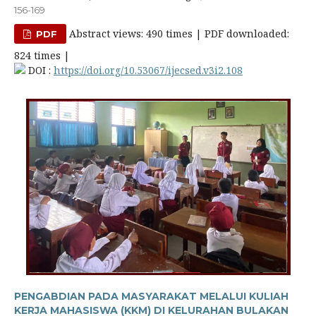
156-169
Abstract views: 490 times | PDF downloaded:
PDF
824 times |
DOI :
https://doi.org/10.53067/ijecsed.v3i2.108
PENGABDIAN PADA MASYARAKAT MELALUI KULIAH
KERJA MAHASISWA (KKM) DI KELURAHAN BULAKAN